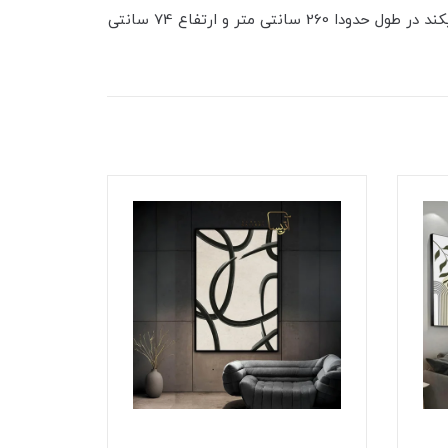
این مجموعه شامل هفت تکه با ابعاد سه عدد 50*50، دو عدد 30*30 و دو عدد 20*20 می باشد، فضایی که این ست اشغال میکند در طول حدودا 260 سانتی متر و ارتفاع 74 سانتی