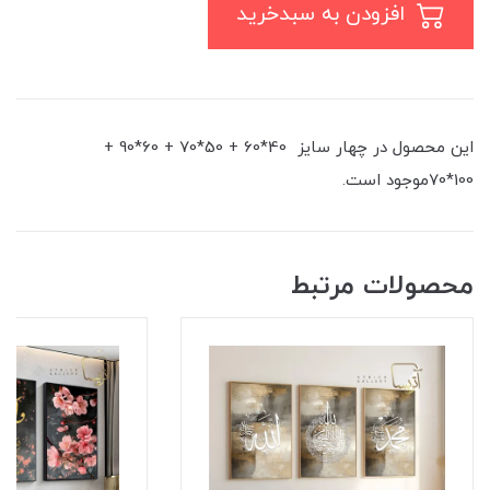
افزودن به سبدخرید
این محصول در چهار سایز 40*60 + 50*70 + 60*90 +
100*70موجود است.
محصولات مرتبط