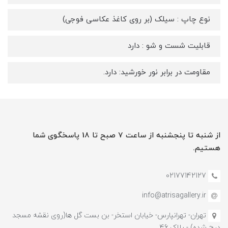
نوع چاپ : سیلک (بر روی کاغذ عکاسی فوجی)
قابلیت شست و شو : دارد
مقاومت در برابر نور خورشید: دارد.
از شنبه تا پنجشنبه از ساعت 7 صبح تا 18 پاسخگوی شما
هستیم.
02177142127
info@atrisagallery.ir
تهران- تهرانپارس- خیابان استخر- بن بست گل ها(روی نقشه مسجد
درج شده) - پلاک 46