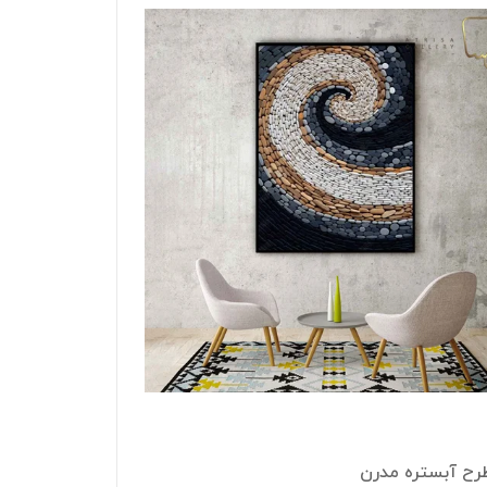
طرح آبستره مدرن