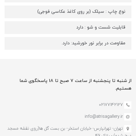
نوع چاپ : سیلک (بر روی کاغذ عکاسی فوجی)
قابلیت شست و شو : دارد
مقاومت در برابر نور خورشید: دارد.
از شنبه تا پنجشنبه از ساعت 7 صبح تا 18 پاسخگوی شما
هستیم.
02177142127
info@atrisagallery.ir
تهران- تهرانپارس- خیابان استخر- بن بست گل ها(روی نقشه مسجد
درج شده) - پلاک 46