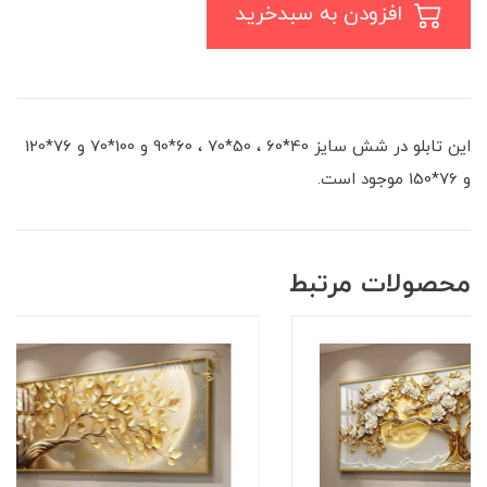
افزودن به سبدخرید
این تابلو در شش سایز 40*60 ، 50*70 ، 60*90 و 100*70 و 76*120
و 76*150 موجود است.
محصولات مرتبط