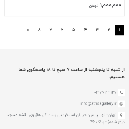
1,000,000
تومان
8
7
6
5
4
3
2
1
از شنبه تا پنجشنبه از ساعت 7 صبح تا 18 پاسخگوی شما
هستیم.
02177142127
info@atrisagallery.ir
تهران- تهرانپارس- خیابان استخر- بن بست گل ها(روی نقشه مسجد
درج شده) - پلاک 46