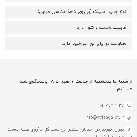
نوع چاپ : سیلک (بر روی کاغذ عکاسی فوجی)
قابلیت شست و شو : دارد
مقاومت در برابر نور خورشید: دارد.
از شنبه تا پنجشنبه از ساعت 7 صبح تا 18 پاسخگوی شما
هستیم.
02177142127
info@atrisagallery.ir
تهران- تهرانپارس- خیابان استخر- بن بست گل ها(روی نقشه مسجد
درج شده) - پلاک 46