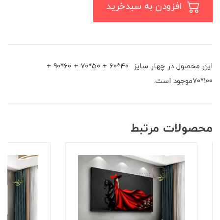
افزودن به سبدخرید
این محصول در چهار سایز 40*60 + 50*70 + 60*90 +
100*70موجود است.
محصولات مرتبط